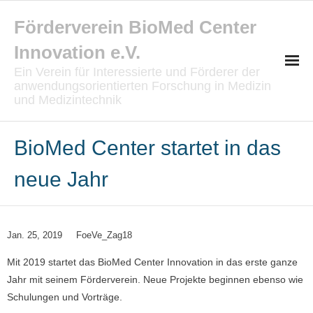
Förderverein BioMed Center
Innovation e.V.
Ein Verein für Interessierte und Förderer der
anwendungsorientierten Forschung in Medizin
und Medizintechnik
Startseite
BioMed Center startet in das
Vereinsziel
neue Jahr
Spenden
Mitglied werden
Jan. 25, 2019
FoeVe_Zag18
Mit 2019 startet das BioMed Center Innovation in das erste ganze
Veranstaltungen
Jahr mit seinem Förderverein. Neue Projekte beginnen ebenso wie
Schulungen und Vorträge.
- Seminar-Abend