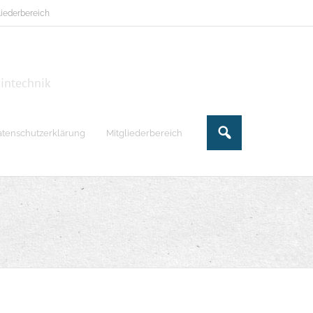
liederbereich
zintechnik
atenschutzerklärung
Mitgliederbereich