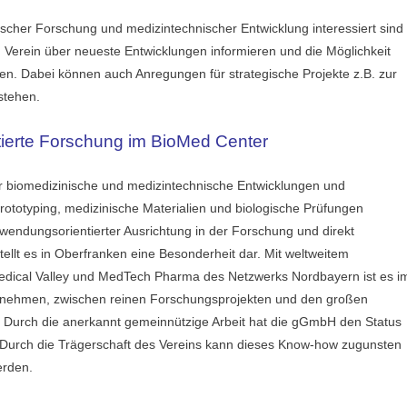
nischer Forschung und medizintechnischer Entwicklung interessiert sind
m Verein über neueste Entwicklungen informieren und die Möglichkeit
en. Dabei können auch Anregungen für strategische Projekte z.B. zur
stehen.
tierte Forschung im BioMed Center
r biomedizinische und medizintechnische Entwicklungen und
 Prototyping, medizinische Materialien und biologische Prüfungen
g anwendungsorientierter Ausrichtung in der Forschung und direkt
ellt es in Oberfranken eine Besonderheit dar. Mit weltweitem
Medical Valley und MedTech Pharma des Netzwerks Nordbayern ist es i
ternehmen, zwischen reinen Forschungsprojekten und den großen
t. Durch die anerkannt gemeinnützige Arbeit hat die gGmbH den Status
e . Durch die Trägerschaft des Vereins kann dieses Know-how zugunsten
erden.